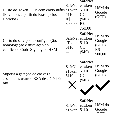
SafeNet
SafeNet
eToken
HSM do
Custo do Token USB com envio grátis
eToken
5110
Google
(Enviamos a partir do Brasil pelos
5110
CC
(GCP)
Correios)
R$
(940)
---
300,00
R$
750,00
SafeNet
HSM do
SafeNet
eToken
Custo do serviço de configuração,
Google
eToken
5110
homologação e instalação do
(GCP)
5110
CC
certificado Code Signing no HSM
R$
---
(940)
500,00
---
SafeNet
HSM do
eToken
SafeNet
Google
5110
eToken
Suporta a geração de chaves e
(GCP)
CC
5110
assinaturas usando RSA de até 4096
(940)
bits
SafeNet
HSM do
eToken
SafeNet
Google
5110
eToken