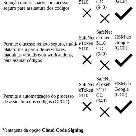
(GCP)
CC
5110
Solução multi-usuário com acesso
(940)
seguro para assinatura dos códigos
SafeNet
HSM do
eToken
SafeNet
Google
5110
eToken
Permite o acesso remoto seguro, multi-
(GCP)
CC
5110
plataforma a partir de servidores,
(940)
máquinas virtuais e/ou workstations,
para assinar códigos
SafeNet
HSM do
eToken
SafeNet
Google
5110
eToken
(GCP)
CC
5110
Permite a automatização do processo
(940)
de assinatura dos códigos (CI/CD)
Vantagens da opção
Cloud Code Signing